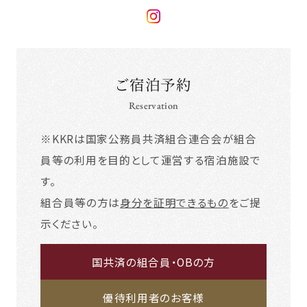
ご宿泊予約
Reservation
※KKRは国家公務員共済組合連合会が組合
員等の利用を目的として運営する宿泊施設で
す。
組合員等の方は
身分を証明できるもの
をご提
示ください。
国共済の組合員・OBの方
優待利用者のお客様