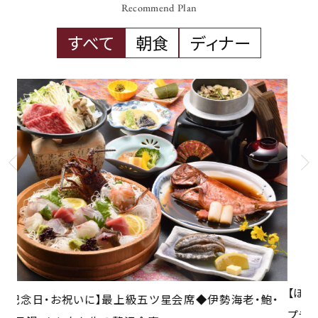
Recommend Plan
すべて
朝食
ディナー
【ほどよい量で気軽に楽しむ】月替創作会席♪はまゆう
【
・
プラン