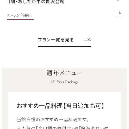
レ
レストラン「旬彩」
プラン一覧を見る
通年メニュー
All Year Package
おすすめ一品料理【当日追加も可】
当館自慢のおすすめ一品料理です。
大人気の「金目鯛の煮付け」や「桜海老サラダ」